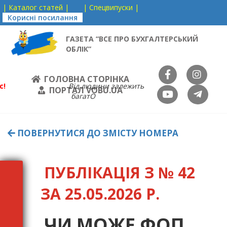
| Каталог статей |
| Спецвипуски |
Корисні посилання
ГАЗЕТА “ВСЕ ПРО БУХГАЛТЕРСЬКИЙ
ОБЛІК”
ГОЛОВНА СТОРІНКА
с!
Від людини залежить
ПОРТАЛ VOBU.UA
багатО
ПОВЕРНУТИСЯ ДО ЗМІСТУ НОМЕРА
ПУБЛІКАЦІЯ З № 42
ЗА 25.05.2026 Р.
ЧИ МОЖЕ ФОП