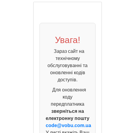
Увага!
Зараз сайт на
технічному
обслуговуванні та
оновленні кодів
доступів.
Для оновлення
коду
передплатника
зверніться на
електронну пошту
code@vobu.com.ua
У листі вкажіть Ваш