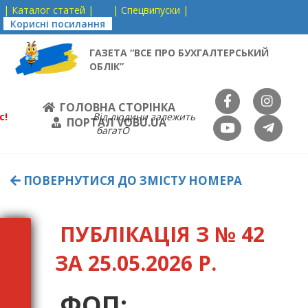
| Каталог статей |
| Спецвипуски |
Корисні посилання
ГАЗЕТА “ВСЕ ПРО БУХГАЛТЕРСЬКИЙ
ОБЛІК”
ГОЛОВНА СТОРІНКА
с!
Від людини залежить
ПОРТАЛ VOBU.UA
багатО
ПОВЕРНУТИСЯ ДО ЗМІСТУ НОМЕРА
ПУБЛІКАЦІЯ З № 42
ЗА 25.05.2026 Р.
ФОП: