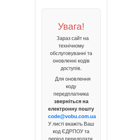
Увага!
Зараз сайт на
технічному
обслуговуванні та
оновленні кодів
доступів.
Для оновлення
коду
передплатника
зверніться на
електронну пошту
code@vobu.com.ua
У листі вкажіть Ваш
код ЄДРПОУ та
період передплати,