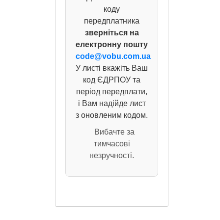
коду
передплатника
зверніться на
електронну пошту
code@vobu.com.ua
У листі вкажіть Ваш
код ЄДРПОУ та
період передплати,
і Вам надійде лист
з оновленим кодом.
Вибачте за
тимчасові
незручності.