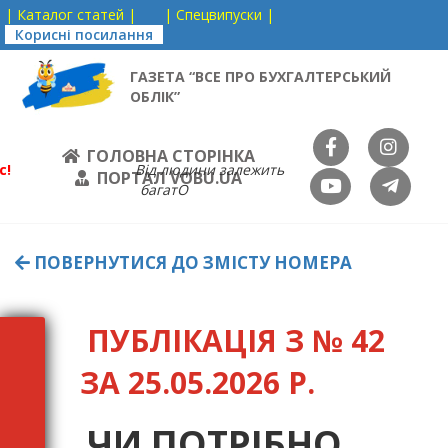
| Каталог статей |
| Спецвипуски |
Корисні посилання
ГАЗЕТА “ВСЕ ПРО БУХГАЛТЕРСЬКИЙ
ОБЛІК”
ГОЛОВНА СТОРІНКА
с!
Від людини залежить
ПОРТАЛ VOBU.UA
багатО
ПОВЕРНУТИСЯ ДО ЗМІСТУ НОМЕРА
ПУБЛІКАЦІЯ З № 42
ЗА 25.05.2026 Р.
ЧИ ПОТРІБНО