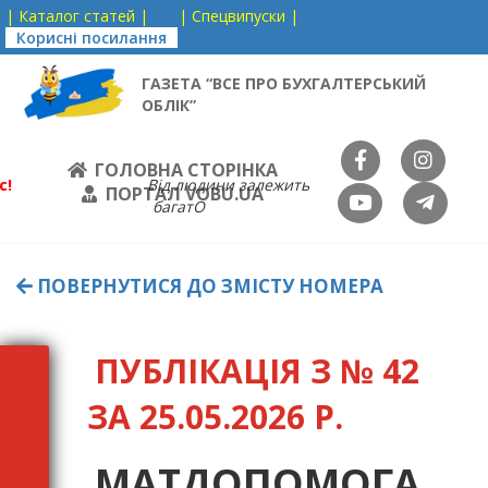
| Каталог статей |
| Спецвипуски |
Корисні посилання
ГАЗЕТА “ВСЕ ПРО БУХГАЛТЕРСЬКИЙ
ОБЛІК”
ГОЛОВНА СТОРІНКА
с!
Від людини залежить
ПОРТАЛ VOBU.UA
багатО
ПОВЕРНУТИСЯ ДО ЗМІСТУ НОМЕРА
ПУБЛІКАЦІЯ З № 42
ЗА 25.05.2026 Р.
МАТДОПОМОГА