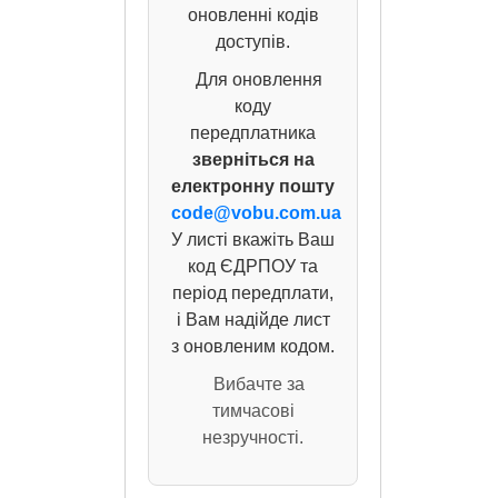
оновленні кодів
доступів.
Для оновлення
коду
передплатника
зверніться на
електронну пошту
code@vobu.com.ua
У листі вкажіть Ваш
код ЄДРПОУ та
період передплати,
і Вам надійде лист
з оновленим кодом.
Вибачте за
тимчасові
незручності.