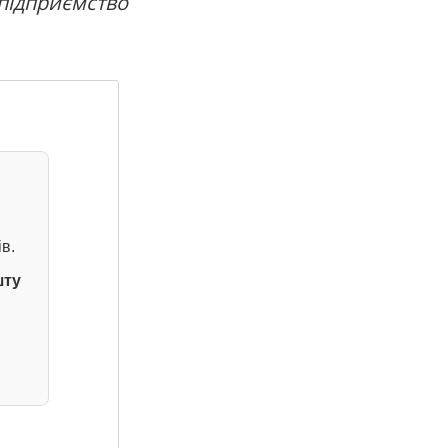
 підприємство
в.
шту