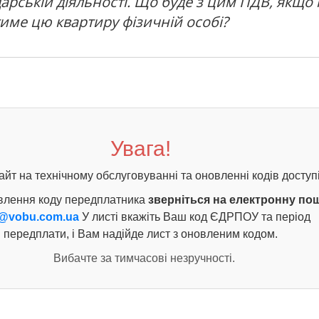
арській діяльності. Що буде з цим ПДВ, якщо
име цю квартиру фізичній особі?
Увага!
айт на технічному обслуговуванні та оновленні кодів доступі
влення коду передплатника
зверніться на електронну по
@vobu.com.ua
У листі вкажіть Ваш код ЄДРПОУ та період
передплати, і Вам надійде лист з оновленим кодом.
Вибачте за тимчасові незручності.