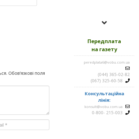
Усі номери за
2023
Передплата
Усі номери за
2022
на газету
peredplata6@vobu.com.ua
Усі номери за
2021
ься.
Обов’язкові поля
(044) 365-02-82
(067) 325-60-58
Консультаційна
лінія:
konsult@vobu.com.ua
0-800- 215-003