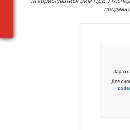
та користуватися цим ПДВ у господ
продават
Зараз с
Для оно
code