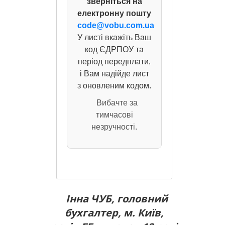
зверніться на
електронну пошту
code@vobu.com.ua
У листі вкажіть Ваш
код ЄДРПОУ та
період передплати,
і Вам надійде лист
з оновленим кодом.
Вибачте за
тимчасові
незручності.
Інна ЧУБ, головний
бухгалтер, м. Київ,