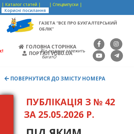
| Каталог статей |
| Спецвипуски |
Корисні посилання
ГАЗЕТА “ВСЕ ПРО БУХГАЛТЕРСЬКИЙ
ОБЛІК”
ГОЛОВНА СТОРІНКА
с!
Від людини залежить
ПОРТАЛ VOBU.UA
багатО
ПОВЕРНУТИСЯ ДО ЗМІСТУ НОМЕРА
ПУБЛІКАЦІЯ З № 42
ЗА 25.05.2026 Р.
ПІД ЯКИМ