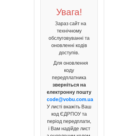
Увага!
Зараз сайт на
технічному
обслуговуванні та
оновленні кодів
доступів.
Для оновлення
коду
передплатника
зверніться на
електронну пошту
code@vobu.com.ua
У листі вкажіть Ваш
код ЄДРПОУ та
період передплати,
і Вам надійде лист
з оновленим кодом.