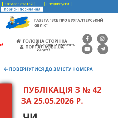
| Каталог статей |
| Спецвипуски |
Корисні посилання
ГАЗЕТА “ВСЕ ПРО БУХГАЛТЕРСЬКИЙ
ОБЛІК”
ГОЛОВНА СТОРІНКА
с!
Від людини залежить
ПОРТАЛ VOBU.UA
багатО
ПОВЕРНУТИСЯ ДО ЗМІСТУ НОМЕРА
ПУБЛІКАЦІЯ З № 42
ЗА 25.05.2026 Р.
ЧИ