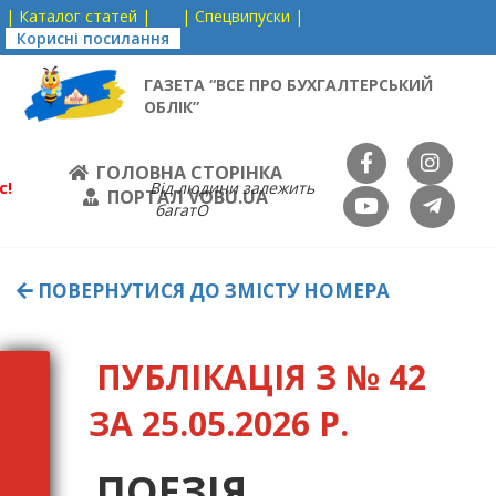
| Каталог статей |
| Спецвипуски |
Корисні посилання
ГАЗЕТА “ВСЕ ПРО БУХГАЛТЕРСЬКИЙ
ОБЛІК”
ГОЛОВНА СТОРІНКА
с!
Від людини залежить
ПОРТАЛ VOBU.UA
багатО
ПОВЕРНУТИСЯ ДО ЗМІСТУ НОМЕРА
ПУБЛІКАЦІЯ З № 42
ЗА 25.05.2026 Р.
ПОЕЗІЯ