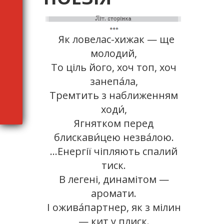
Як ловелас-хижак — ще
молодий,
То ціль його, хоч топ, хоч
занепа́ла,
Тремтить з наближенням
ходи́,
Ягнятком перед
блискави́цею незва́лою.
…Енергії чіпляють спалий
тиск.
В легені, динамітом —
аромати.
І ожива́партнер, як з мілин
— кит у плиск.