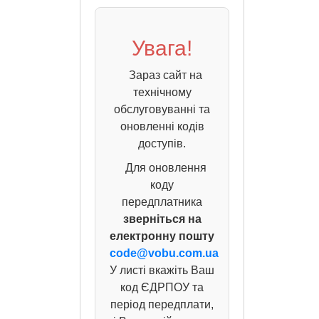
Увага!
Зараз сайт на
технічному
обслуговуванні та
оновленні кодів
доступів.
Для оновлення
коду
передплатника
зверніться на
електронну пошту
code@vobu.com.ua
У листі вкажіть Ваш
код ЄДРПОУ та
період передплати,