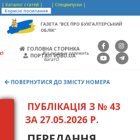
| Каталог статей |
| Спецвипуски |
Корисні посилання
ГАЗЕТА “ВСЕ ПРО БУХГАЛТЕРСЬКИЙ
ОБЛІК”
ГОЛОВНА СТОРІНКА
с!
Від людини залежить
ПОРТАЛ VOBU.UA
багатО
ПОВЕРНУТИСЯ ДО ЗМІСТУ НОМЕРА
ПУБЛІКАЦІЯ З № 43
ЗА 27.05.2026 Р.
ПЕРЕДАННЯ