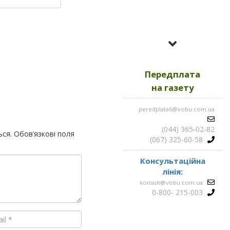
Усі номери за
2023
Передплата
Усі номери за
2022
на газету
peredplata6@vobu.com.ua
Усі номери за
2021
(044) 365-02-82
ься.
Обов’язкові поля
(067) 325-60-58
Консультаційна
лінія:
konsult@vobu.com.ua
0-800- 215-003