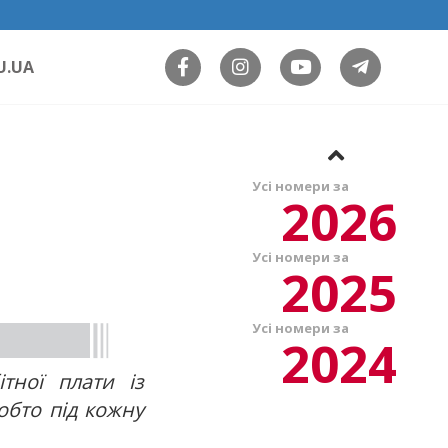
U.UA
Усі номери за
2026
Усі номери за
2025
Усі номери за
2024
тної плати із
тобто під кожну