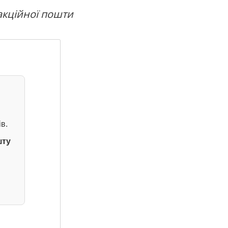
акційної пошти
в.
шту