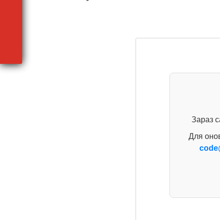
Зараз с
Для оно
code