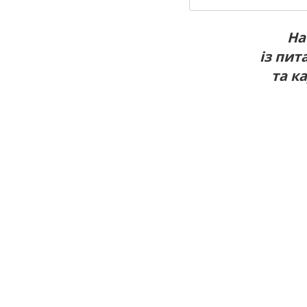
На
із пит
та к