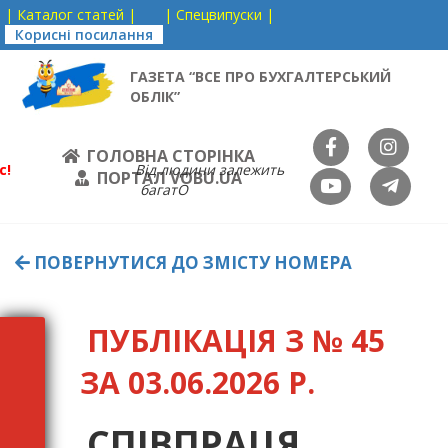
| Каталог статей |
| Спецвипуски |
Корисні посилання
ГАЗЕТА “ВСЕ ПРО БУХГАЛТЕРСЬКИЙ
ОБЛІК”
ГОЛОВНА СТОРІНКА
с!
Від людини залежить
ПОРТАЛ VOBU.UA
багатО
ПОВЕРНУТИСЯ ДО ЗМІСТУ НОМЕРА
ПУБЛІКАЦІЯ З № 45
ЗА 03.06.2026 Р.
СПІВПРАЦЯ