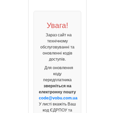
Увага!
Зараз сайт на
технічному
обслуговуванні та
оновленні кодів
доступів.
Для оновлення
коду
передплатника
зверніться на
електронну пошту
code@vobu.com.ua
У листі вкажіть Ваш
код ЄДРПОУ та