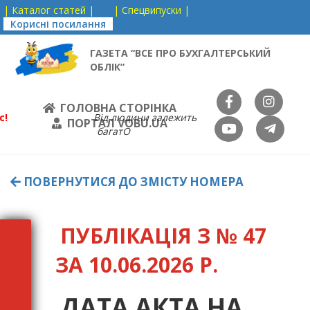
| Каталог статей |
| Спецвипуски |
Корисні посилання
ГАЗЕТА “ВСЕ ПРО БУХГАЛТЕРСЬКИЙ
ОБЛІК”
ГОЛОВНА СТОРІНКА
с!
Від людини залежить
ПОРТАЛ VOBU.UA
багатО
ПОВЕРНУТИСЯ ДО ЗМІСТУ НОМЕРА
ПУБЛІКАЦІЯ З № 47
ЗА 10.06.2026 Р.
ДАТА АКТА НА