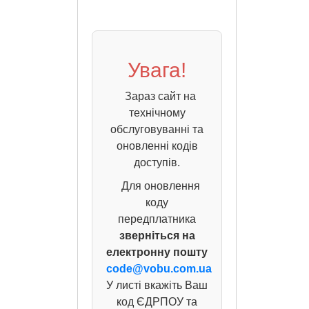
Увага!
Зараз сайт на
технічному
обслуговуванні та
оновленні кодів
доступів.
Для оновлення
коду
передплатника
зверніться на
електронну пошту
code@vobu.com.ua
У листі вкажіть Ваш
код ЄДРПОУ та