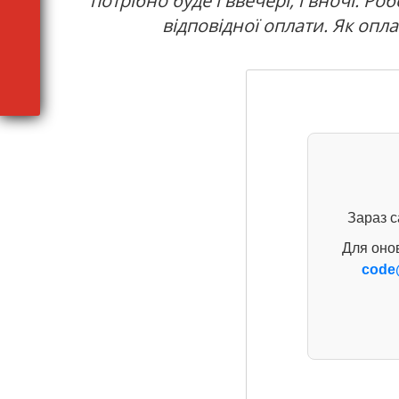
потрібно буде і ввечері, і вночі. Р
відповідної оплати. Як опла
Зараз с
Для оно
code