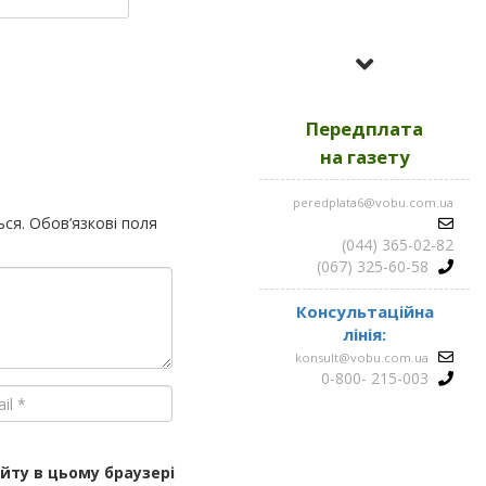
Усі номери за
2023
Передплата
Усі номери за
2022
на газету
peredplata6@vobu.com.ua
Усі номери за
2021
ься.
Обов’язкові поля
(044) 365-02-82
(067) 325-60-58
Консультаційна
лінія:
konsult@vobu.com.ua
0-800- 215-003
айту в цьому браузері