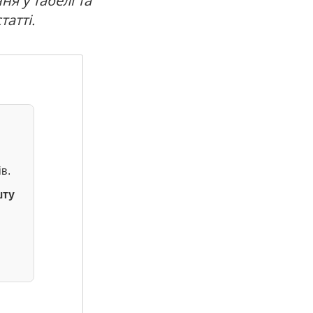
ня у табелі та
татті.
в.
шту