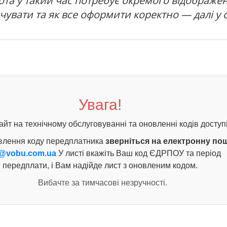
обота у такий час потребує окремого відображен
чувати та як все оформити коректно — далі у с
Увага!
айт на технічному обслуговуванні та оновленні кодів доступі
влення коду передплатника
зверніться на електронну по
@vobu.com.ua
У листі вкажіть Ваш код ЄДРПОУ та період
передплати, і Вам надійде лист з оновленим кодом.
Вибачте за тимчасові незручності.