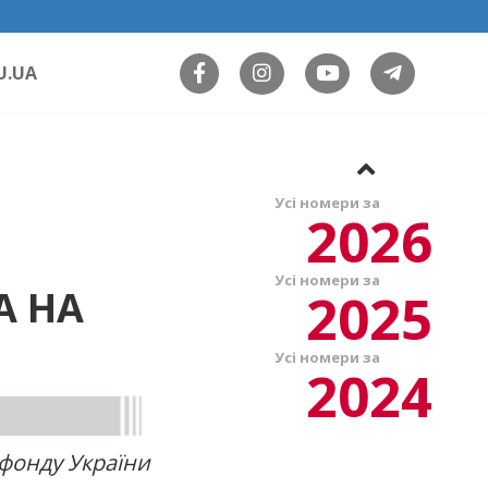
U.UA
Усі номери за
2026
Усі номери за
2025
А НА
Усі номери за
2024
 фонду України