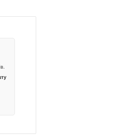
в.
шту