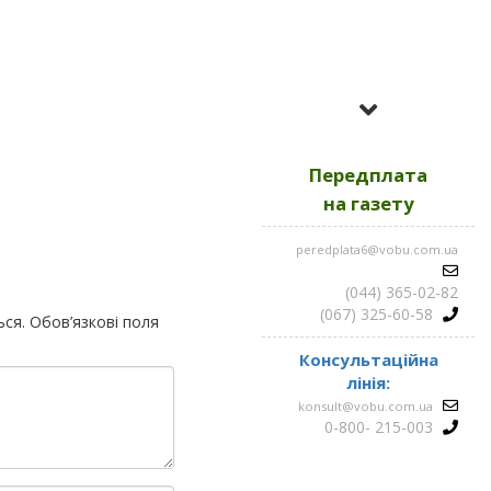
Усі номери за
2023
Передплата
Усі номери за
2022
на газету
peredplata6@vobu.com.ua
Усі номери за
2021
(044) 365-02-82
(067) 325-60-58
ься.
Обов’язкові поля
Консультаційна
лінія:
konsult@vobu.com.ua
0-800- 215-003