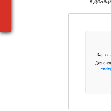
в Донець
Зараз с
Для оно
code