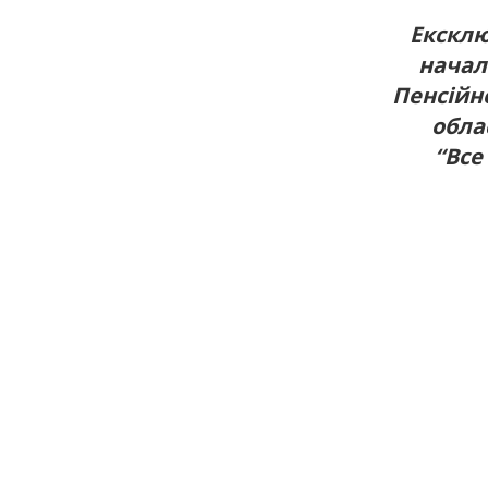
Ексклю
начал
Пенсійн
обла
“Все