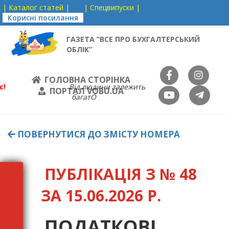
| Каталог статей |
| Спецвипуски |
Корисні посилання
ГАЗЕТА “ВСЕ ПРО БУХГАЛТЕРСЬКИЙ
ОБЛІК”
ГОЛОВНА СТОРІНКА
с!
Від людини залежить
ПОРТАЛ VOBU.UA
багатО
ПОВЕРНУТИСЯ ДО ЗМІСТУ НОМЕРА
ПУБЛІКАЦІЯ З № 48
ЗА 15.06.2026 Р.
ПОДАТКОВІ