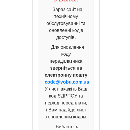
Зараз сайт на
технічному
обслуговуванні та
оновленні кодів
доступів.
Для оновлення
коду
передплатника
зверніться на
електронну пошту
code@vobu.com.ua
У листі вкажіть Ваш
код ЄДРПОУ та
період передплати,
і Вам надійде лист
з оновленим кодом.
Вибачте за