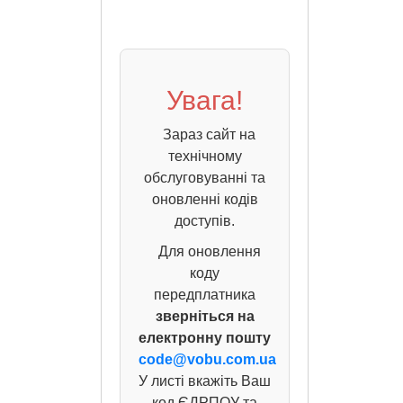
Увага!
Зараз сайт на
технічному
обслуговуванні та
оновленні кодів
доступів.
Для оновлення
коду
передплатника
зверніться на
електронну пошту
code@vobu.com.ua
У листі вкажіть Ваш
код ЄДРПОУ та