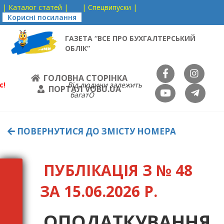
| Каталог статей |
| Спецвипуски |
Корисні посилання
ГАЗЕТА “ВСЕ ПРО БУХГАЛТЕРСЬКИЙ
ОБЛІК”
ГОЛОВНА СТОРІНКА
с!
Від людини залежить
ПОРТАЛ VOBU.UA
багатО
ПОВЕРНУТИСЯ ДО ЗМІСТУ НОМЕРА
ПУБЛІКАЦІЯ З № 48
ЗА 15.06.2026 Р.
ОПОДАТКУВАННЯ