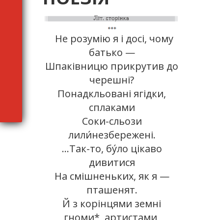
Не розумію я і досі, чому
батько —
Шпаківницю прикрутив до
черешні?
Понадкльовані ягідки,
сплаками
Соки-сльози
лили́незбережені.
…Так-то, бу́ло цікаво
дивитися
На смішненьких, як я —
пташенят.
Й з корінцями земні
гноми*, артистами,