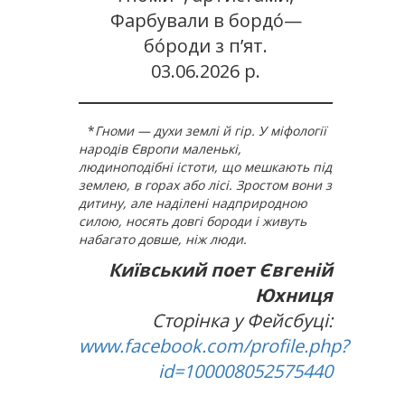
Фарбували в бордо́—
бо́роди з п’ят.
03.06.2026 р.
*
Гноми — духи землі й гір. У міфології
народів Європи маленькі,
людиноподібні істоти, що мешкають під
землею, в горах або лісі. Зростом вони з
дитину, але наділені надприродною
силою, носять довгі бороди і живуть
набагато довше, ніж люди.
Київський поет Євгеній
Юхниця
Сторінка у Фейсбуці:
www.facebook.com/profile.php?
id=100008052575440