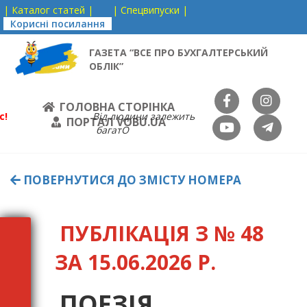
| Каталог статей |
| Спецвипуски |
Корисні посилання
ГАЗЕТА “ВСЕ ПРО БУХГАЛТЕРСЬКИЙ
ОБЛІК”
ГОЛОВНА СТОРІНКА
с!
Від людини залежить
ПОРТАЛ VOBU.UA
багатО
ПОВЕРНУТИСЯ ДО ЗМІСТУ НОМЕРА
ПУБЛІКАЦІЯ З № 48
ЗА 15.06.2026 Р.
ПОЕЗІЯ