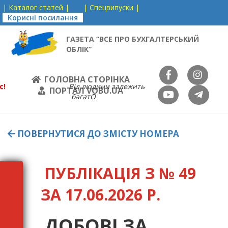
| Каталог статей |
| Спецвипуски |
Корисні посилання
ГАЗЕТА “ВСЕ ПРО БУХГАЛТЕРСЬКИЙ
ОБЛІК”
ГОЛОВНА СТОРІНКА
с!
Від людини залежить
ПОРТАЛ VOBU.UA
багатО
ПОВЕРНУТИСЯ ДО ЗМІСТУ НОМЕРА
ПУБЛІКАЦІЯ З № 49
ЗА 17.06.2026 Р.
ДОБОВІ ЗА