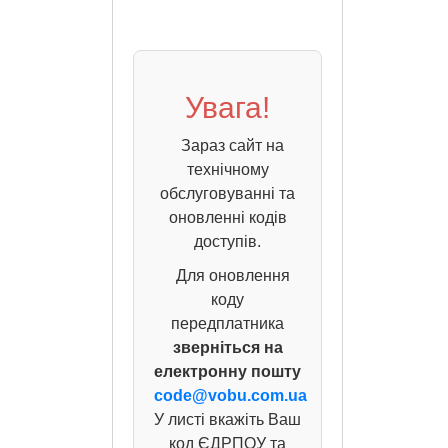
Увага!
Зараз сайт на
технічному
обслуговуванні та
оновленні кодів
доступів.
Для оновлення
коду
передплатника
зверніться на
електронну пошту
code@vobu.com.ua
У листі вкажіть Ваш
код ЄДРПОУ та