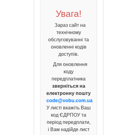
Увага!
Зараз сайт на
технічному
обслуговуванні та
оновленні кодів
доступів.
Для оновлення
коду
передплатника
зверніться на
електронну пошту
code@vobu.com.ua
У листі вкажіть Ваш
код ЄДРПОУ та
період передплати,
і Вам надійде лист