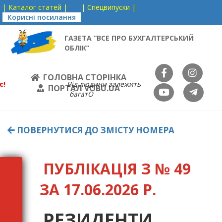
| Каталог статей |
| Спецвипуски |
Корисні посилання
ГАЗЕТА “ВСЕ ПРО БУХГАЛТЕРСЬКИЙ
ОБЛІК”
ГОЛОВНА СТОРІНКА
с!
Від людини залежить
ПОРТАЛ VOBU.UA
багатО
ПОВЕРНУТИСЯ ДО ЗМІСТУ НОМЕРА
ПУБЛІКАЦІЯ З № 49
ЗА 17.06.2026 Р.
РЕЗИДЕНТИ