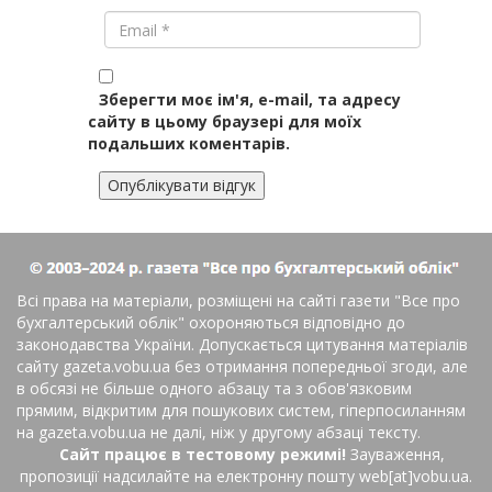
Зберегти моє ім'я, e-mail, та адресу
сайту в цьому браузері для моїх
подальших коментарів.
Всі права на матеріали, розміщені на сайті газети
"Все про
бухгалтерський облік"
охороняються відповідно до
законодавства України. Допускається цитування матеріалів
сайту gazeta.vobu.ua без отримання попередньої згоди, але
в обсязі не більше одного абзацу та з обов'язковим
прямим, відкритим для пошукових систем, гіперпосиланням
на gazeta.vobu.ua не далі, ніж у другому абзаці тексту.
Сайт працює в тестовому режимі!
Зауваження,
пропозиції надсилайте на електронну пошту web[at]vobu.ua.