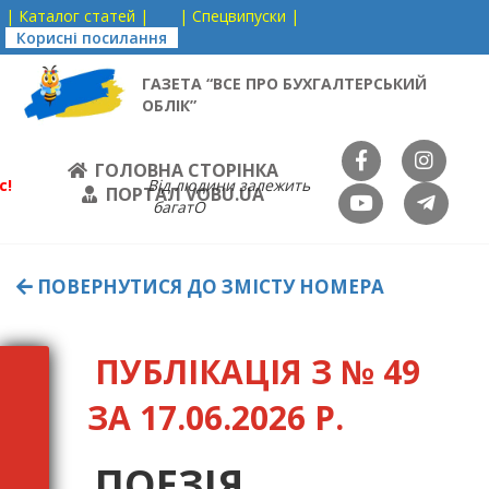
| Каталог статей |
| Спецвипуски |
Корисні посилання
ГАЗЕТА “ВСЕ ПРО БУХГАЛТЕРСЬКИЙ
ОБЛІК”
ГОЛОВНА СТОРІНКА
с!
Від людини залежить
ПОРТАЛ VOBU.UA
багатО
ПОВЕРНУТИСЯ ДО ЗМІСТУ НОМЕРА
ПУБЛІКАЦІЯ З № 49
ЗА 17.06.2026 Р.
ПОЕЗІЯ