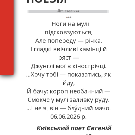
Ноги на мулі
підсковзуються,
Але попереду — річка.
І гладкі ввічливі камінці й
ряст —
Джунглі мої в кінострічці.
…Хочу тобі — показатись, як
йду,
Й бачу: короп необачний —
Смокче у мулі заливку руду.
…І не я, він — блу́дний мачо.
06.06.2026 р.
Київський поет Євгеній