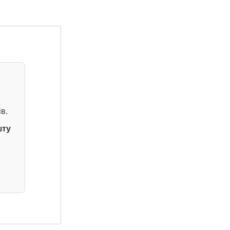
в.
шту