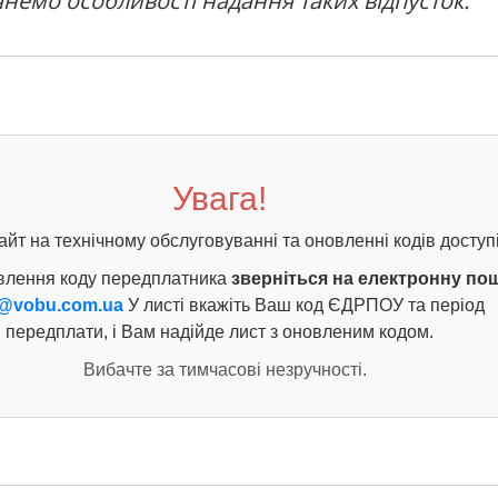
янемо особливості надання таких відпусток.
Увага!
айт на технічному обслуговуванні та оновленні кодів доступі
влення коду передплатника
зверніться на електронну по
@vobu.com.ua
У листі вкажіть Ваш код ЄДРПОУ та період
передплати, і Вам надійде лист з оновленим кодом.
Вибачте за тимчасові незручності.