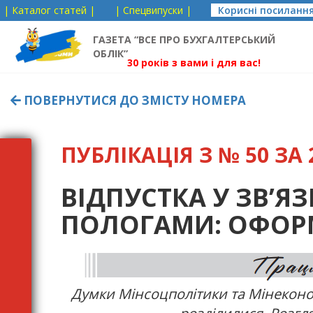
| Каталог статей |
| Спецвипуски |
Корисні посиланн
ГАЗЕТА “ВСЕ ПРО БУХГАЛТЕРСЬКИЙ
ОБЛІК”
30 років з вами і для вас!
ПОВЕРНУТИСЯ ДО ЗМІСТУ НОМЕРА
ПУБЛІКАЦІЯ З № 50 ЗА 2
ВІДПУСТКА У ЗВ’ЯЗ
ПОЛОГАМИ: ОФОР
Думки Мінсоцполітики та Мінеконом