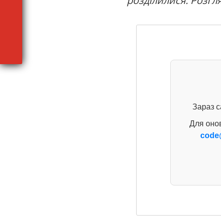
розділилися. Розгл
Зараз с
Для оно
code