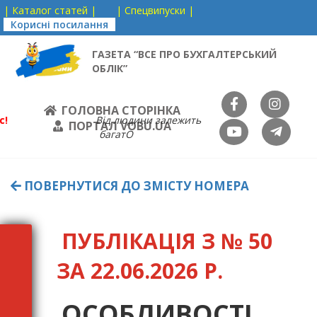
| Каталог статей |
| Спецвипуски |
Корисні посилання
ГАЗЕТА “ВСЕ ПРО БУХГАЛТЕРСЬКИЙ
ОБЛІК”
ГОЛОВНА СТОРІНКА
с!
Від людини залежить
ПОРТАЛ VOBU.UA
багатО
ПОВЕРНУТИСЯ ДО ЗМІСТУ НОМЕРА
ПУБЛІКАЦІЯ З № 50
ЗА 22.06.2026 Р.
ОСОБЛИВОСТІ