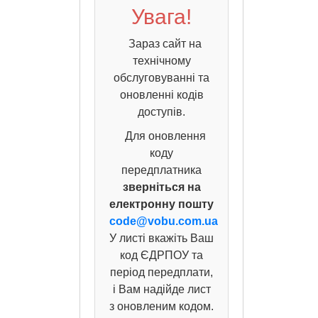
Увага!
Зараз сайт на
технічному
обслуговуванні та
оновленні кодів
доступів.
Для оновлення
коду
передплатника
зверніться на
електронну пошту
code@vobu.com.ua
У листі вкажіть Ваш
код ЄДРПОУ та
період передплати,
і Вам надійде лист
з оновленим кодом.