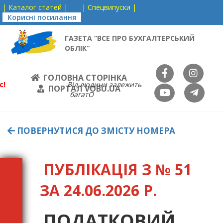
| Каталог статей |
| Спецвипуски |
Корисні посилання
ГАЗЕТА “ВСЕ ПРО БУХГАЛТЕРСЬКИЙ
ОБЛІК”
ГОЛОВНА СТОРІНКА
с!
Від людини залежить
ПОРТАЛ VOBU.UA
багатО
ПОВЕРНУТИСЯ ДО ЗМІСТУ НОМЕРА
ПУБЛІКАЦІЯ З № 51
ЗА 24.06.2026 Р.
ПОДАТКОВИЙ