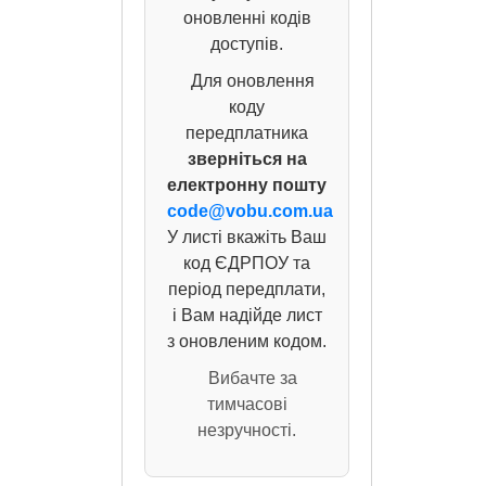
оновленні кодів
доступів.
Для оновлення
коду
передплатника
зверніться на
електронну пошту
code@vobu.com.ua
У листі вкажіть Ваш
код ЄДРПОУ та
період передплати,
і Вам надійде лист
з оновленим кодом.
Вибачте за
тимчасові
незручності.