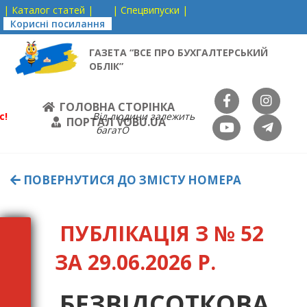
| Каталог статей |
| Спецвипуски |
Корисні посилання
ГАЗЕТА “ВСЕ ПРО БУХГАЛТЕРСЬКИЙ
ОБЛІК”
ГОЛОВНА СТОРІНКА
с!
Від людини залежить
ПОРТАЛ VOBU.UA
багатО
ПОВЕРНУТИСЯ ДО ЗМІСТУ НОМЕРА
ПУБЛІКАЦІЯ З № 52
ЗА 29.06.2026 Р.
БЕЗВІДСОТКОВА