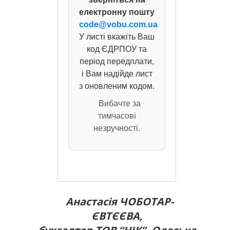
електронну пошту
code@vobu.com.ua
У листі вкажіть Ваш
код ЄДРПОУ та
період передплати,
і Вам надійде лист
з оновленим кодом.
Вибачте за
тимчасові
незручності.
Анастасія ЧОБОТАР-
ЄВТЄЄВА,