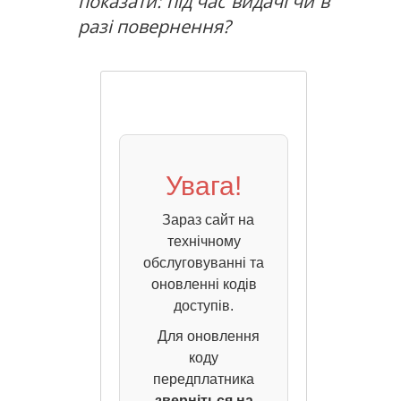
показати: під час видачі чи в
разі повернення?
Увага!
Зараз сайт на
технічному
обслуговуванні та
оновленні кодів
доступів.
Для оновлення
коду
передплатника
зверніться на