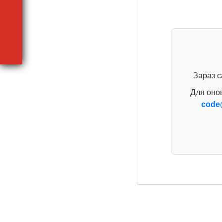
Зараз с
Для оно
code