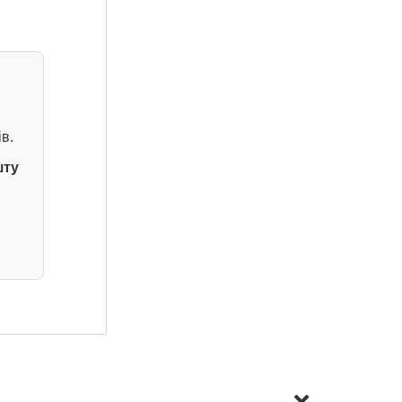
в.
шту
Усі номери за