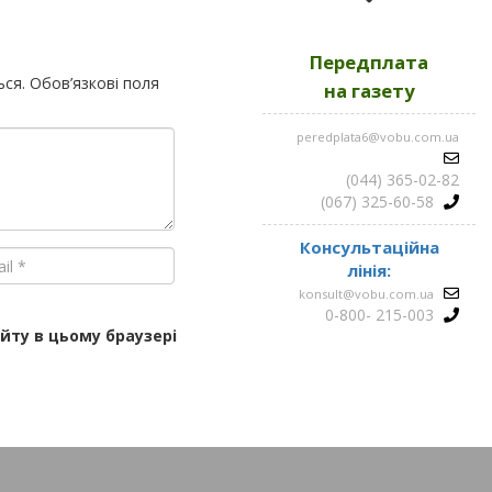
2023
Передплата
Усі номери за
2022
ься.
Обов’язкові поля
на газету
peredplata6@vobu.com.ua
Усі номери за
2021
(044) 365-02-82
(067) 325-60-58
Консультаційна
лінія:
konsult@vobu.com.ua
0-800- 215-003
айту в цьому браузері