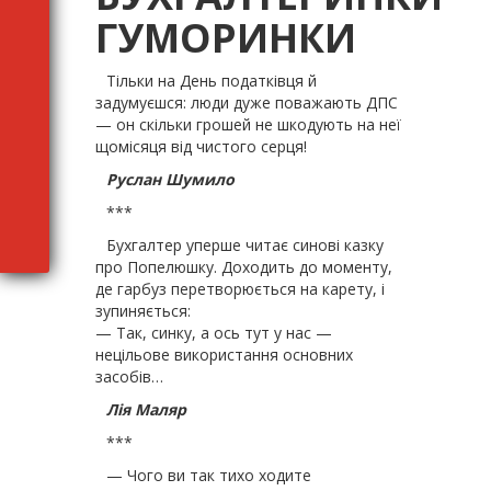
ГУМОРИНКИ
Тільки на День податківця й
задумуєшся: люди дуже поважають ДПС
— он скільки грошей не шкодують на неї
щомісяця від чистого серця!
Руслан Шумило
***
Бухгалтер уперше читає синові казку
про Попелюшку. Доходить до моменту,
де гарбуз перетворюється на карету, і
зупиняється:
— Так, синку, а ось тут у нас —
нецільове використання основних
засобів…
Лія Маляр
***
— Чого ви так тихо ходите