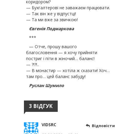
коридором?
— Бухгалтерові не заважаєм працювати.
— Так він же у відпустці!
— Та ми вже за звичкою!
Євгенія Подмаркова
***
— Отче, прошу вашого
благословення — я хочу прийняти
постриг і піти в жіночий… баланс!
— ?!?!..
— В монастир — хотіла ж сказати! Хоч…
там про… цей баланс забуду!
Руслан Шумило
3 ВІДГУК
VIDSRC
Відповісти