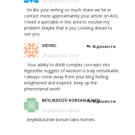
29.06.2026 о 15:41
hiI like your writing so much share we be in
contact more approximately your article on AOL
I need a specialist in this area to resolve my
problem Maybe that is you Looking ahead to
see you
VIDSRC
Відповісти
29.06.2026 о 15:41
Your ability to distill complex concepts into
digestible nuggets of wisdom is truly remarkable.
I always come away from your blog feeling
enlightened and inspired. Keep up the
phenomenal work!
BEYLIKDÜZÜ KORSAN TAKSI
Відповісти
30.06.2026 о 08:53
beylikdüzünde korsan taksi hizmeti