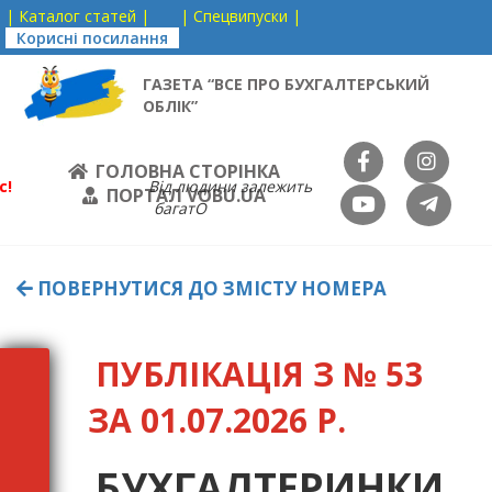
| Каталог статей |
| Спецвипуски |
Корисні посилання
ГАЗЕТА “ВСЕ ПРО БУХГАЛТЕРСЬКИЙ
ОБЛІК”
ГОЛОВНА СТОРІНКА
с!
Від людини залежить
ПОРТАЛ VOBU.UA
багатО
ПОВЕРНУТИСЯ ДО ЗМІСТУ НОМЕРА
ПУБЛІКАЦІЯ З № 53
ЗА 01.07.2026 Р.
БУХГАЛТЕРИНКИ