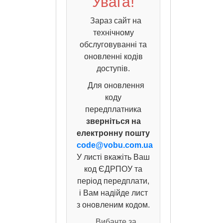
Увага!
Зараз сайт на
технічному
обслуговуванні та
оновленні кодів
доступів.
Для оновлення
коду
передплатника
зверніться на
електронну пошту
code@vobu.com.ua
У листі вкажіть Ваш
код ЄДРПОУ та
період передплати,
і Вам надійде лист
з оновленим кодом.
Вибачте за