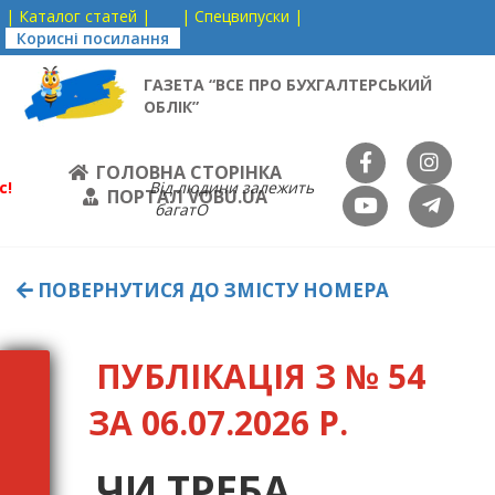
| Каталог статей |
| Спецвипуски |
Корисні посилання
ГАЗЕТА “ВСЕ ПРО БУХГАЛТЕРСЬКИЙ
ОБЛІК”
ГОЛОВНА СТОРІНКА
с!
Від людини залежить
ПОРТАЛ VOBU.UA
багатО
ПОВЕРНУТИСЯ ДО ЗМІСТУ НОМЕРА
ПУБЛІКАЦІЯ З № 54
ЗА 06.07.2026 Р.
ЧИ ТРЕБА