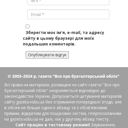
Зберегти моє ім'я, e-mail, та адресу
сайту в цьому браузері для моїх
подальших коментарів.
Всі права на матеріали, розміщені на сайті газети
"Все про
бухгалтерський облік"
охороняються відповідно до
законодавства України. Допускається цитування матеріалів
сайту gazeta.vobu.ua без отримання попередньої згоди, але
в обсязі не більше одного абзацу та з обов'язковим
прямим, відкритим для пошукових систем, гіперпосиланням
на gazeta.vobu.ua не далі, ніж у другому абзаці тексту.
Сайт працює в тестовому режимі!
Зауваження,