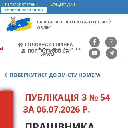
| Каталог статей |
| Спецвипуски |
Корисні посилання
ГАЗЕТА “ВСЕ ПРО БУХГАЛТЕРСЬКИЙ
ОБЛІК”
ГОЛОВНА СТОРІНКА
с!
Від людини залежить
ПОРТАЛ VOBU.UA
багатО
ПОВЕРНУТИСЯ ДО ЗМІСТУ НОМЕРА
ПУБЛІКАЦІЯ З № 54
ЗА 06.07.2026 Р.
ПРАЦІВНИКА