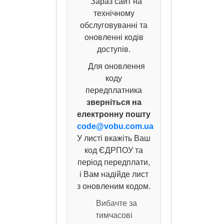
Зараз сайт на
технічному
обслуговуванні та
оновленні кодів
доступів.
Для оновлення
коду
передплатника
зверніться на
електронну пошту
code@vobu.com.ua
У листі вкажіть Ваш
код ЄДРПОУ та
період передплати,
і Вам надійде лист
з оновленим кодом.
Вибачте за
тимчасові