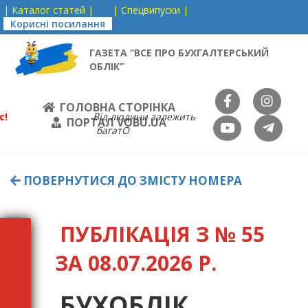
| Каталог статей |
| Спецвипуски |
Корисні посилання
ГАЗЕТА “ВСЕ ПРО БУХГАЛТЕРСЬКИЙ
ОБЛІК”
ГОЛОВНА СТОРІНКА
с!
Від людини залежить
ПОРТАЛ VOBU.UA
багатО
ПОВЕРНУТИСЯ ДО ЗМІСТУ НОМЕРА
ПУБЛІКАЦІЯ З № 55
ЗА 08.07.2026 Р.
БУХОБЛІК