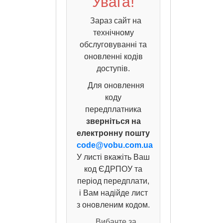
Увага!
Зараз сайт на
технічному
обслуговуванні та
оновленні кодів
доступів.
Для оновлення
коду
передплатника
зверніться на
електронну пошту
code@vobu.com.ua
У листі вкажіть Ваш
код ЄДРПОУ та
період передплати,
і Вам надійде лист
з оновленим кодом.
Вибачте за