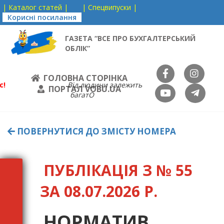
| Каталог статей |
| Спецвипуски |
Корисні посилання
ГАЗЕТА “ВСЕ ПРО БУХГАЛТЕРСЬКИЙ
ОБЛІК”
ГОЛОВНА СТОРІНКА
с!
Від людини залежить
ПОРТАЛ VOBU.UA
багатО
ПОВЕРНУТИСЯ ДО ЗМІСТУ НОМЕРА
ПУБЛІКАЦІЯ З № 55
ЗА 08.07.2026 Р.
НОРМАТИВ