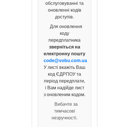
обслуговуванні та
оновленні кодів
доступів.
Для оновлення
коду
передплатника
зверніться на
електронну пошту
code@vobu.com.ua
У листі вкажіть Ваш
код ЄДРПОУ та
період передплати,
і Вам надійде лист
з оновленим кодом.
Вибачте за
тимчасові
незручності.