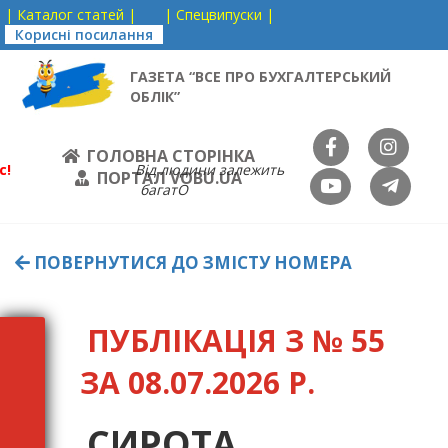
| Каталог статей |
| Спецвипуски |
Корисні посилання
ГАЗЕТА “ВСЕ ПРО БУХГАЛТЕРСЬКИЙ
ОБЛІК”
ГОЛОВНА СТОРІНКА
с!
Від людини залежить
ПОРТАЛ VOBU.UA
багатО
ПОВЕРНУТИСЯ ДО ЗМІСТУ НОМЕРА
ПУБЛІКАЦІЯ З № 55
ЗА 08.07.2026 Р.
СИРОТА