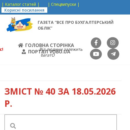
| Каталог статей |
| Спецвипуски |
Корисні посилання
ГАЗЕТА “ВСЕ ПРО БУХГАЛТЕРСЬКИЙ
ОБЛІК”
ГОЛОВНА СТОРІНКА
с!
Від людини залежить
ПОРТАЛ VOBU.UA
багатО
ЗМІСТ
№ 40 ЗА 18.05.2026
Р.