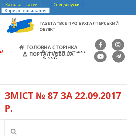
| Каталог статей |
| Спецвипуски |
Корисні посилання
ГАЗЕТА “ВСЕ ПРО БУХГАЛТЕРСЬКИЙ
ОБЛІК”
ГОЛОВНА СТОРІНКА
с!
Від людини залежить
ПОРТАЛ VOBU.UA
багатО
ЗМІСТ
№ 87 ЗА 22.09.2017
Р.