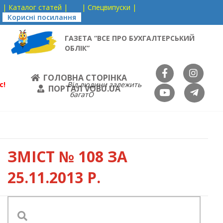
| Каталог статей |
| Спецвипуски |
Корисні посилання
ГАЗЕТА “ВСЕ ПРО БУХГАЛТЕРСЬКИЙ
ОБЛІК”
ГОЛОВНА СТОРІНКА
с!
Від людини залежить
ПОРТАЛ VOBU.UA
багатО
ЗМІСТ
№ 108 ЗА
25.11.2013 Р.