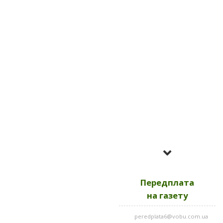
Усі номери за
2023
Передплата
Усі номери за
2022
на газету
peredplata6@vobu.com.ua
Усі номери за