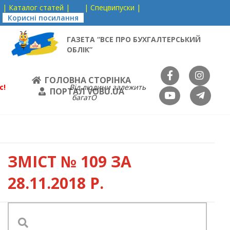
| Каталог статей |
| Спецвипуски |
Корисні посилання
ГАЗЕТА “ВСЕ ПРО БУХГАЛТЕРСЬКИЙ
ОБЛІК”
ГОЛОВНА СТОРІНКА
с!
Від людини залежить
ПОРТАЛ VOBU.UA
багатО
ЗМІСТ
№ 109 ЗА
28.11.2018 Р.