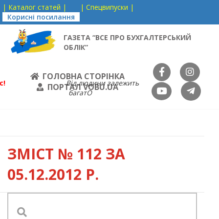
| Каталог статей |
| Спецвипуски |
Корисні посилання
ГАЗЕТА “ВСЕ ПРО БУХГАЛТЕРСЬКИЙ
ОБЛІК”
ГОЛОВНА СТОРІНКА
с!
Від людини залежить
ПОРТАЛ VOBU.UA
багатО
ЗМІСТ
№ 112 ЗА
05.12.2012 Р.