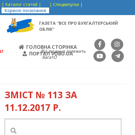
| Каталог статей |
| Спецвипуски |
Корисні посилання
ГАЗЕТА “ВСЕ ПРО БУХГАЛТЕРСЬКИЙ
ОБЛІК”
ГОЛОВНА СТОРІНКА
с!
Від людини залежить
ПОРТАЛ VOBU.UA
багатО
ЗМІСТ
№ 113 ЗА
11.12.2017 Р.