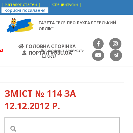
| Каталог статей |
| Спецвипуски |
Корисні посилання
ГАЗЕТА “ВСЕ ПРО БУХГАЛТЕРСЬКИЙ
ОБЛІК”
ГОЛОВНА СТОРІНКА
с!
Від людини залежить
ПОРТАЛ VOBU.UA
багатО
ЗМІСТ
№ 114 ЗА
12.12.2012 Р.