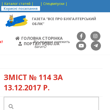
| Каталог статей |
| Спецвипуски |
Корисні посилання
ГАЗЕТА “ВСЕ ПРО БУХГАЛТЕРСЬКИЙ
ОБЛІК”
ГОЛОВНА СТОРІНКА
с!
Від людини залежить
ПОРТАЛ VOBU.UA
багатО
ЗМІСТ
№ 114 ЗА
13.12.2017 Р.