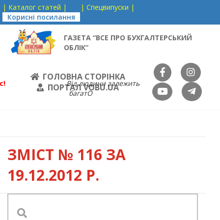
| Каталог статей |
| Спецвипуски |
Корисні посилання
ГАЗЕТА “ВСЕ ПРО БУХГАЛТЕРСЬКИЙ
ОБЛІК”
ГОЛОВНА СТОРІНКА
с!
Від людини залежить
ПОРТАЛ VOBU.UA
багатО
ЗМІСТ
№ 116 ЗА
19.12.2012 Р.