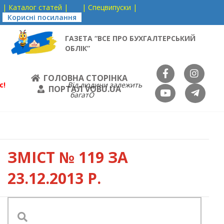
| Каталог статей |
| Спецвипуски |
Корисні посилання
ГАЗЕТА “ВСЕ ПРО БУХГАЛТЕРСЬКИЙ
ОБЛІК”
ГОЛОВНА СТОРІНКА
с!
Від людини залежить
ПОРТАЛ VOBU.UA
багатО
ЗМІСТ
№ 119 ЗА
23.12.2013 Р.