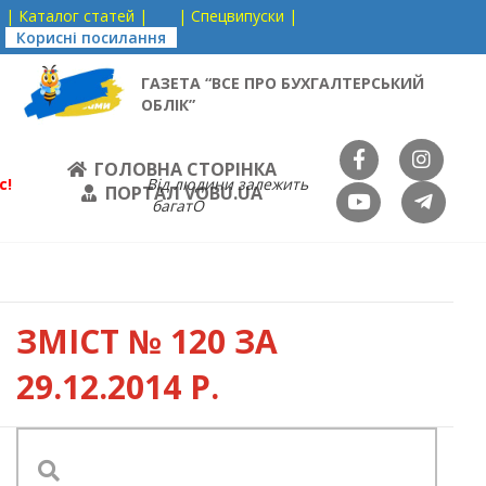
| Каталог статей |
| Спецвипуски |
Корисні посилання
ГАЗЕТА “ВСЕ ПРО БУХГАЛТЕРСЬКИЙ
ОБЛІК”
ГОЛОВНА СТОРІНКА
с!
Від людини залежить
ПОРТАЛ VOBU.UA
багатО
ЗМІСТ
№ 120 ЗА
29.12.2014 Р.