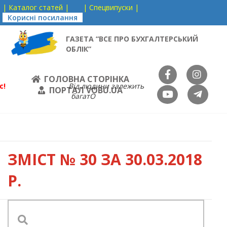
| Каталог статей |
| Спецвипуски |
Корисні посилання
ГАЗЕТА “ВСЕ ПРО БУХГАЛТЕРСЬКИЙ
ОБЛІК”
ГОЛОВНА СТОРІНКА
с!
Від людини залежить
ПОРТАЛ VOBU.UA
багатО
ЗМІСТ
№ 30 ЗА 30.03.2018
Р.