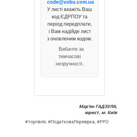
code@vobu.com.ua
У листі вкажіть Ваш
код ЄДРПОУ та
період передплати,
і Вам надійде лист
з оновленим кодом.
Вибачте за
тимчасові
незручності.
Мар’ян ГАДЗУЛА,
юрист, м. Київ
#торгівля, #ПодатковаПеревірка, #РРО