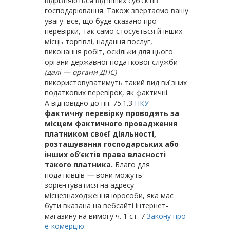
відрізняються від інших суб’єктів
господарювання. Також звертаємо вашу
увагу: все, що буде сказано про
перевірки, так само стосується й інших
місць торгівлі, надання послуг,
виконання робіт, оскільки для цього
органи державної податкової служби
(далі — органи ДПС)
використовуватимуть такий вид виїзних
податкових перевірок, як фактичні.
А відповідно до пп. 75.1.3
ПКУ
фактичну перевірку проводять за
місцем фактичного провадження
платником своєї дія­льності,
розташування господарських або
інших об’єктів права власності
такого платника.
Благо для
податківців
—
вони можуть
зорієнтуватися на адресу
місцезнаходження юрособи, яка має
бути вказана на вебсайті інтернет-
магазину на вимогу ч. 1 ст. 7
Закону про
е-комерцію
.