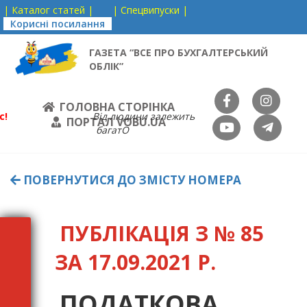
| Каталог статей |
| Спецвипуски |
Корисні посилання
ГАЗЕТА “ВСЕ ПРО БУХГАЛТЕРСЬКИЙ
ОБЛІК”
ГОЛОВНА СТОРІНКА
с!
Від людини залежить
ПОРТАЛ VOBU.UA
багатО
ПОВЕРНУТИСЯ ДО ЗМІСТУ НОМЕРА
ПУБЛІКАЦІЯ З № 85
ЗА 17.09.2021 Р.
ПОДАТКОВА