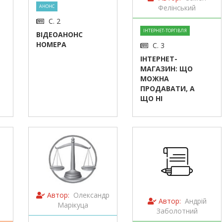
АНОНС
Фелінський
С. 2
ІНТЕРНЕТ-ТОРГІВЛЯ
ВІДЕОАНОНС
НОМЕРА
С. 3
ІНТЕРНЕТ-
МАГАЗИН: ЩО
МОЖНА
ПРОДАВАТИ, А
ЩО НІ
Автор:
Олександр
Автор:
Андрій
Марікуца
Заболотний