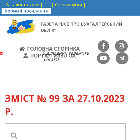
| Каталог статей |
| Спецвипуски |
Корисні посилання
ГАЗЕТА “ВСЕ ПРО БУХГАЛТЕРСЬКИЙ
ОБЛІК”
ГОЛОВНА СТОРІНКА
с!
Від людини залежить
ПОРТАЛ VOBU.UA
багатО
ЗМІСТ
№ 99 ЗА 27.10.2023
Р.