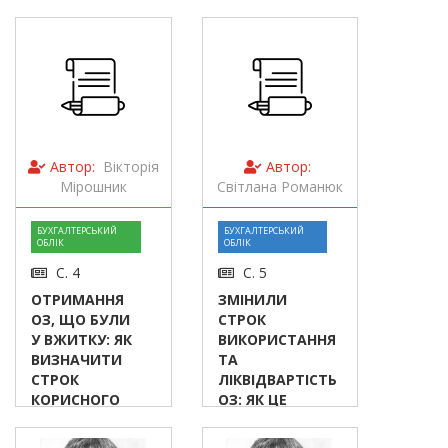
Автор:
Вікторія
Автор:
Мірошник
Світлана Романюк
БУХГАЛТЕРСЬКИЙ
БУХГАЛТЕРСЬКИЙ
ОБЛІК
ОБЛІК
С. 4
С. 5
ОТРИМАННЯ
ЗМІНИЛИ
ОЗ, ЩО БУЛИ
СТРОК
У ВЖИТКУ: ЯК
ВИКОРИСТАННЯ
ВИЗНАЧИТИ
ТА
СТРОК
ЛІКВІДВАРТІСТЬ
КОРИСНОГО
ОЗ: ЯК ЦЕ
ВИКОРИСТАННЯ
ВПЛИВАЄ НА
АМОРТИЗАЦІЮ