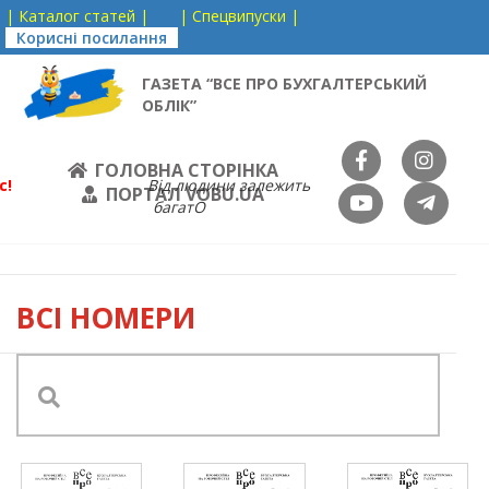
| Каталог статей |
| Спецвипуски |
Корисні посилання
ГАЗЕТА “ВСЕ ПРО БУХГАЛТЕРСЬКИЙ
ОБЛІК”
ГОЛОВНА СТОРІНКА
с!
Від людини залежить
ПОРТАЛ VOBU.UA
багатО
ВСІ НОМЕРИ