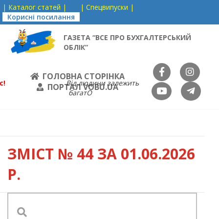
| Каталог статей |
| Спецвипуски |
Корисні посилання
ГАЗЕТА “ВСЕ ПРО БУХГАЛТЕРСЬКИЙ
ОБЛІК”
ГОЛОВНА СТОРІНКА
с!
Від людини залежить
ПОРТАЛ VOBU.UA
багатО
ЗМІСТ
№ 44 ЗА 01.06.2026
Р.