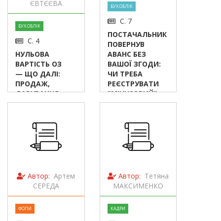
ЄВТЄЄВА
БУХ.ОБЛІК
С. 7
БУХ.ОБЛІК
ПОСТАЧАЛЬНИК
С. 4
ПОВЕРНУВ
НУЛЬОВА
АВАНС БЕЗ
ВАРТІСТЬ ОЗ
ВАШОЇ ЗГОДИ:
— ЩО ДАЛІ:
ЧИ ТРЕБА
ПРОДАЖ,
РЕЄСТРУВАТИ
ДАРУВАННЯ,
"МІНУСОВИЙ"
ПОЛІПШЕННЯ
РК?
АБО
ПРОДОВЖЕННЯ
СТРОКУ
ЕКСПЛУАТАЦІЇ?
Автор:
Артем
Автор:
Тетяна
СЕРЕДА
МАКСИМЕНКО
ФОПИ
КАДРИ