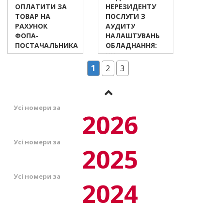
ОПЛАТИТИ ЗА
НЕРЕЗИДЕНТУ
ТОВАР НА
ПОСЛУГИ З
РАХУНОК
АУДИТУ
ФОПА-
НАЛАШТУВАНЬ
ПОСТАЧАЛЬНИКА
ОБЛАДНАННЯ:
ЧИ
ОБКЛАДАЄТЬСЯ
1
2
3
ТАКА
ПОСЛУГА
ПДВ?
Усі номери за
2026
Усі номери за
2025
Усі номери за
2024