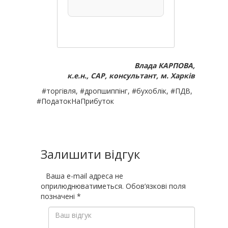
Влада КАРПОВА,
к.е.н., CAP, консультант, м. Харків
#торгівля, #дропшиппінг, #бухоблік, #ПДВ,
#ПодатокНаПрибуток
Залишити відгук
Ваша e-mail адреса не
оприлюднюватиметься.
Обов’язкові поля
позначені
*