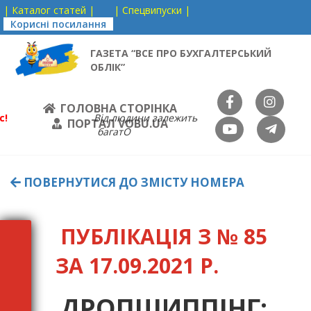
| Каталог статей |
| Спецвипуски |
Корисні посилання
ГАЗЕТА “ВСЕ ПРО БУХГАЛТЕРСЬКИЙ
ОБЛІК”
ГОЛОВНА СТОРІНКА
с!
Від людини залежить
ПОРТАЛ VOBU.UA
багатО
ПОВЕРНУТИСЯ ДО ЗМІСТУ НОМЕРА
ПУБЛІКАЦІЯ З № 85
ЗА 17.09.2021 Р.
ДРОПШИППІНГ: