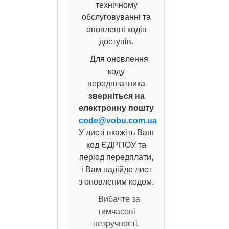
технічному
обслуговуванні та
оновленні кодів
доступів.
Для оновлення
коду
передплатника
зверніться на
електронну пошту
code@vobu.com.ua
У листі вкажіть Ваш
код ЄДРПОУ та
період передплати,
і Вам надійде лист
з оновленим кодом.
Вибачте за
тимчасові
незручності.